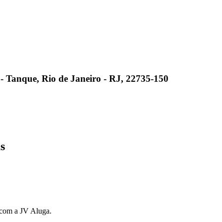
8 - Tanque, Rio de Janeiro - RJ, 22735-150
s
s com a JV Aluga.