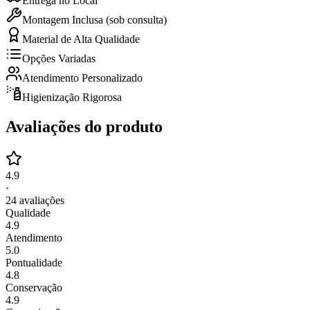
Entrega no Local
Montagem Inclusa (sob consulta)
Material de Alta Qualidade
Opções Variadas
Atendimento Personalizado
Higienização Rigorosa
Avaliações do produto
4.9
·
24
avaliações
Qualidade
4.9
Atendimento
5.0
Pontualidade
4.8
Conservação
4.9