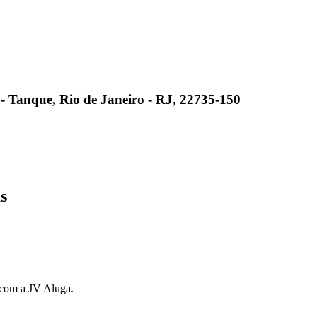
8 - Tanque, Rio de Janeiro - RJ, 22735-150
s
s com a JV Aluga.