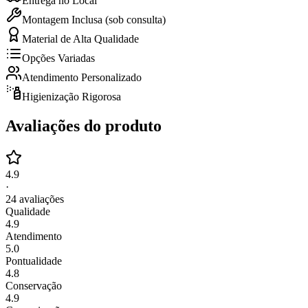
Entrega no Local
Montagem Inclusa (sob consulta)
Material de Alta Qualidade
Opções Variadas
Atendimento Personalizado
Higienização Rigorosa
Avaliações do produto
4.9
·
24
avaliações
Qualidade
4.9
Atendimento
5.0
Pontualidade
4.8
Conservação
4.9