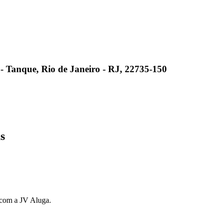
8 - Tanque, Rio de Janeiro - RJ, 22735-150
s
s com a JV Aluga.